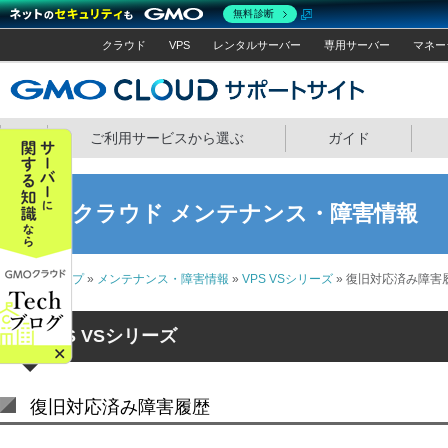
無料診断
クラウド
VPS
レンタルサーバー
専用サーバー
マネー
GMOクラウ
ホーム
ご利用サービスから選ぶ
ガイド
GMOクラウド メンテナンス・障害情報
サポートトップ
»
メンテナンス・障害情報
»
VPS VSシリーズ
» 復旧対応済み障害
VPS VSシリーズ
復旧対応済み障害履歴